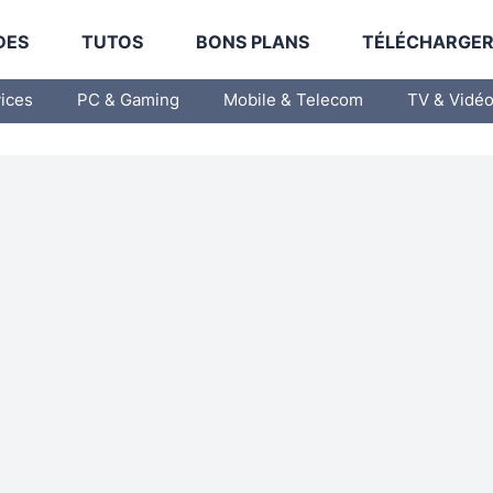
DES
TUTOS
BONS PLANS
TÉLÉCHARGE
vices
PC & Gaming
Mobile & Telecom
TV & Vidé