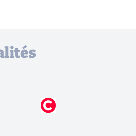
lités