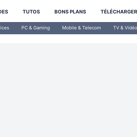
DES
TUTOS
BONS PLANS
TÉLÉCHARGE
vices
PC & Gaming
Mobile & Telecom
TV & Vidé