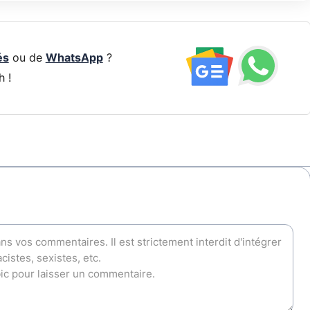
és
ou de
WhatsApp
?
h !