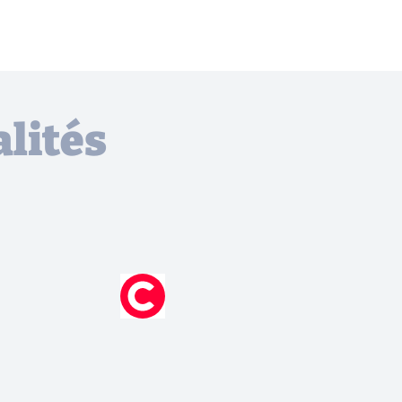
lités