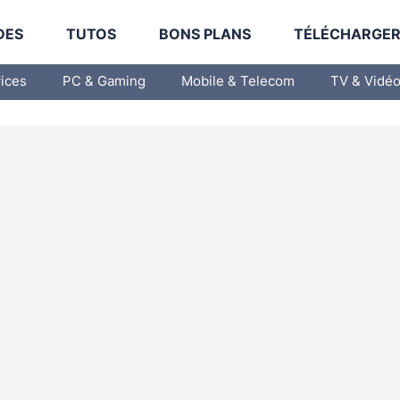
DES
TUTOS
BONS PLANS
TÉLÉCHARGE
vices
PC & Gaming
Mobile & Telecom
TV & Vidé