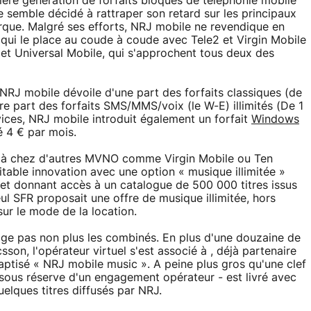
ière génération de forfaits bloqués de téléphonie mobile
e semble décidé à rattraper son retard sur les principaux
que. Malgré ses efforts, NRJ mobile ne revendique en
qui le place au coude à coude avec Tele2 et Virgin Mobile
et Universal Mobile, qui s'approchent tous deux des
 NRJ mobile dévoile d'une part des forfaits classiques (de
e part des forfaits SMS/MMS/voix (le W-E) illimités (De 1
vices, NRJ mobile introduit également un forfait
Windows
ré 4 € par mois.
éjà chez d'autres MVNO comme Virgin Mobile ou Ten
table innovation avec une option « musique illimitée »
 et donnant accès à un catalogue de 500 000 titres issus
ul SFR proposait une offre de musique illimitée, hors
sur le mode de la location.
lige pas non plus les combinés. En plus d'une douzaine de
n, l'opérateur virtuel s'est associé à , déjà partenaire
tisé « NRJ mobile music ». A peine plus gros qu'une clef
sous réserve d'un engagement opérateur - est livré avec
elques titres diffusés par NRJ.