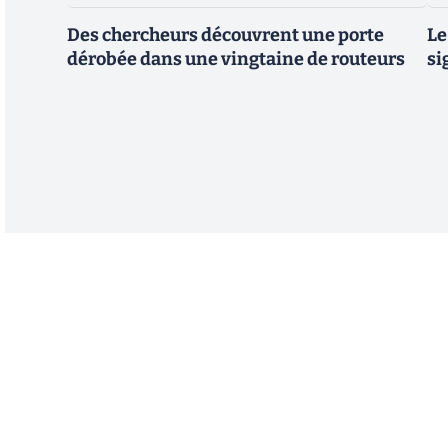
Des chercheurs découvrent une porte
Le
dérobée dans une vingtaine de routeurs
si
Abonnez-vous à notre n