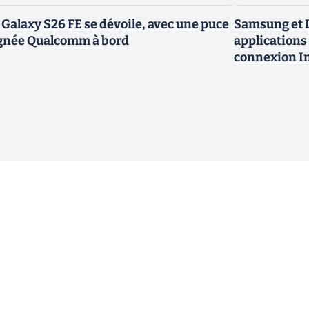
 Galaxy S26 FE se dévoile, avec une puce
Samsung et L
gnée Qualcomm à bord
applications 
connexion In
ewsletter !
En cliquant sur s'inscrire, j’accepte