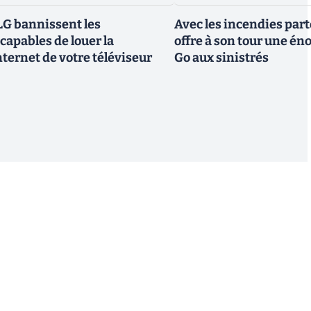
G bannissent les
Avec les incendies part
capables de louer la
offre à son tour une é
ternet de votre téléviseur
Go aux sinistrés
S'inscrire
 de recevoir par email des informations, actualités et