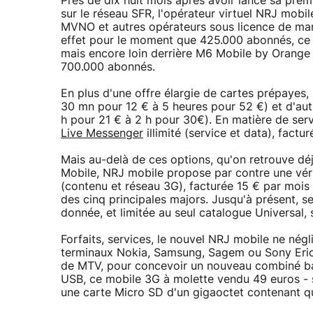
Près de dix huit mois après avoir lancé sa prem
sur le réseau SFR, l'opérateur virtuel NRJ mobil
MVNO et autres opérateurs sous licence de mar
effet pour le moment que 425.000 abonnés, ce 
mais encore loin derrière M6 Mobile by Orange 
700.000 abonnés.
En plus d'une offre élargie de cartes prépayes,
30 mn pour 12 € à 5 heures pour 52 €) et d'autr
h pour 21 € à 2 h pour 30€). En matière de ser
Live Messenger
illimité (service et data), factu
Mais au-delà de ces options, qu'on retrouve d
Mobile, NRJ mobile propose par contre une véri
(contenu et réseau 3G), facturée 15 € par mois
des cinq principales majors. Jusqu'à présent, se
donnée, et limitée au seul catalogue Universal, 
Forfaits, services, le nouvel NRJ mobile ne nég
terminaux Nokia, Samsung, Sagem ou Sony Ericsso
de MTV, pour concevoir un nouveau combiné bap
USB, ce mobile 3G à molette vendu 49 euros - 
une carte Micro SD d'un gigaoctet contenant qu