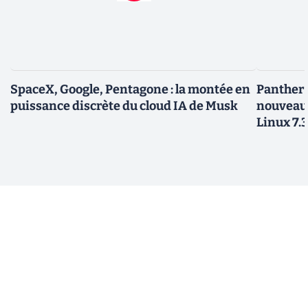
SpaceX, Google, Pentagone : la montée en
Panther L
puissance discrète du cloud IA de Musk
nouveau
Linux 7.