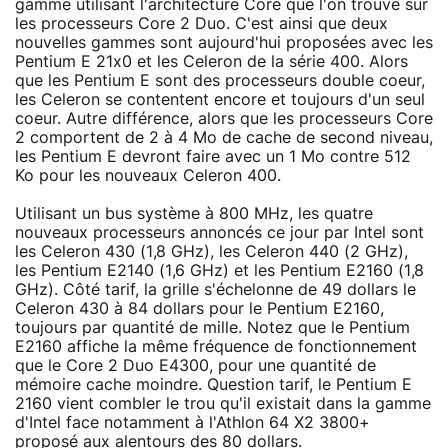
gamme utilisant l'architecture Core que l'on trouve sur
les processeurs Core 2 Duo. C'est ainsi que deux
nouvelles gammes sont aujourd'hui proposées avec les
Pentium E 21x0 et les Celeron de la série 400. Alors
que les Pentium E sont des processeurs double coeur,
les Celeron se contentent encore et toujours d'un seul
coeur. Autre différence, alors que les processeurs Core
2 comportent de 2 à 4 Mo de cache de second niveau,
les Pentium E devront faire avec un 1 Mo contre 512
Ko pour les nouveaux Celeron 400.
Utilisant un bus système à 800 MHz, les quatre
nouveaux processeurs annoncés ce jour par Intel sont
les Celeron 430 (1,8 GHz), les Celeron 440 (2 GHz),
les Pentium E2140 (1,6 GHz) et les Pentium E2160 (1,8
GHz). Côté tarif, la grille s'échelonne de 49 dollars le
Celeron 430 à 84 dollars pour le Pentium E2160,
toujours par quantité de mille. Notez que le Pentium
E2160 affiche la même fréquence de fonctionnement
que le Core 2 Duo E4300, pour une quantité de
mémoire cache moindre. Question tarif, le Pentium E
2160 vient combler le trou qu'il existait dans la gamme
d'Intel face notamment à l'Athlon 64 X2 3800+
proposé aux alentours des 80 dollars.