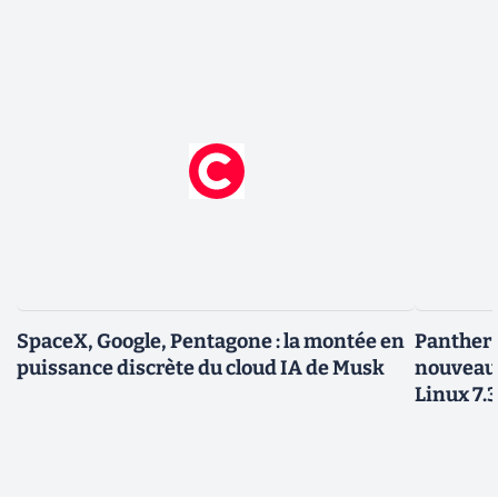
SpaceX, Google, Pentagone : la montée en
Panther L
puissance discrète du cloud IA de Musk
nouveau
Linux 7.