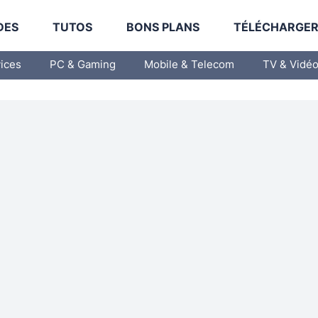
DES
TUTOS
BONS PLANS
TÉLÉCHARGE
vices
PC & Gaming
Mobile & Telecom
TV & Vidé