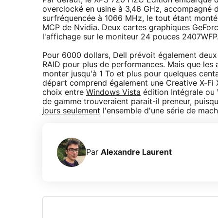
Par défaut, le XPS 720 H2C Edition embarque 
overclocké en usine à 3,46 GHz, accompagné 
surfréquencée à 1066 MHz, le tout étant monté
MCP de Nvidia. Deux cartes graphiques GeForc
l'affichage sur le moniteur 24 pouces 2407WFP
Pour 6000 dollars, Dell prévoit également deu
RAID pour plus de performances. Mais que les a
monter jusqu'à 1 To et plus pour quelques centa
départ comprend également une Creative X-Fi Xt
choix entre
Windows Vista
édition Intégrale ou
de gamme trouveraient parait-il preneur, puisqu
jours seulement
l'ensemble d'une série de machi
Par
Alexandre Laurent