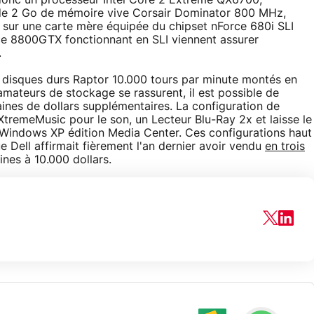
donc un processeur Intel Core 2 Extreme QX6700,
de 2 Go de mémoire vive Corsair Dominator 800 MHz,
 sur une carte mère équipée du chipset nForce 680i SLI
e 8800GTX fonctionnant en SLI viennent assurer
.
x disques durs Raptor 10.000 tours par minute montés en
mateurs de stockage se rassurent, il est possible de
ines de dollars supplémentaires. La configuration de
remeMusic pour le son, un Lecteur Blu-Ray 2x et laisse le
 Windows XP édition Media Center. Ces configurations haut
e Dell affirmait fièrement l'an dernier avoir vendu
en trois
nes à 10.000 dollars.