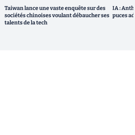
Taiwan lance une vaste enquête sur des
IA : Ant
sociétés chinoises voulant débaucher ses
puces ad
talents de la tech