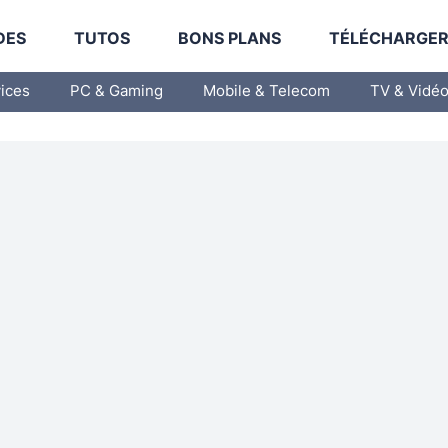
DES
TUTOS
BONS PLANS
TÉLÉCHARGE
vices
PC & Gaming
Mobile & Telecom
TV & Vidé