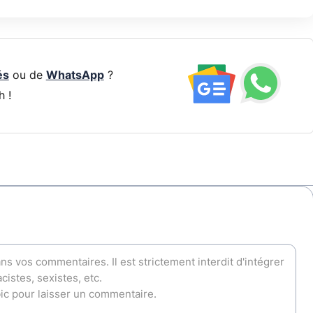
és
ou de
WhatsApp
?
h !