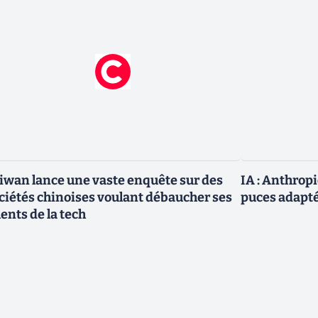
iwan lance une vaste enquête sur des
IA : Anthrop
ciétés chinoises voulant débaucher ses
puces adapté
lents de la tech