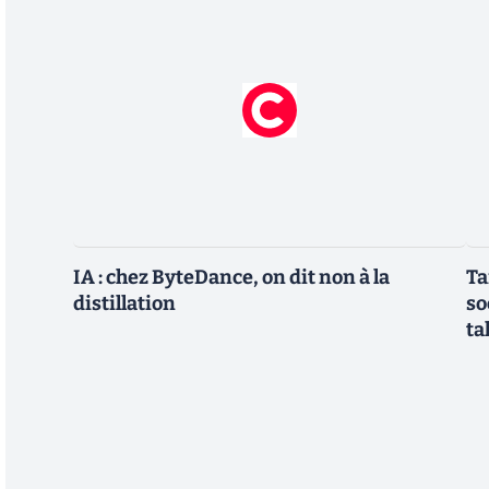
IA : chez ByteDance, on dit non à la
Ta
distillation
so
ta