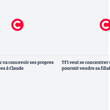
ic va concevoir ses propres
TF1 veut se concentrer 
es à Claude
pourrait vendre sa fili