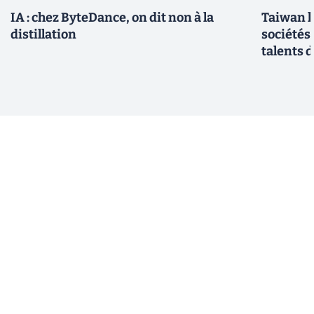
IA : chez ByteDance, on dit non à la
Taiwan l
distillation
sociétés
talents d