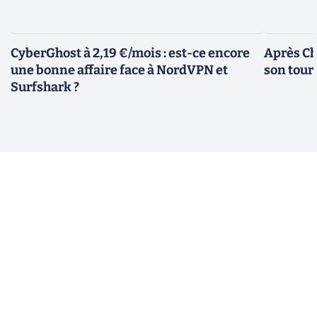
CyberGhost à 2,19 €/mois : est-ce encore
Après Ch
une bonne affaire face à NordVPN et
son tour
Surfshark ?