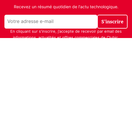
Recevez un résumé quotidien de l'actu technologique.
S'inscrire
En cliquant sur s'inscrire, j’accepte de recevoir par email des
informations, actualités et offres commerciales de Clubic.
Conformément au RGPD, vous pouvez retirer votre consentement
à tout moment en cliquant sur le lien de désinscription présent
dans chaque email. Pour en savoir plus sur la gestion de vos
données, consultez notre
Politique de confidentialité
Indépendance, transparence et expertise
Clubic est un média de recommandation de produits
100% indépendant. Chaque jour, nos experts testent et
comparent des produits et services technologiques