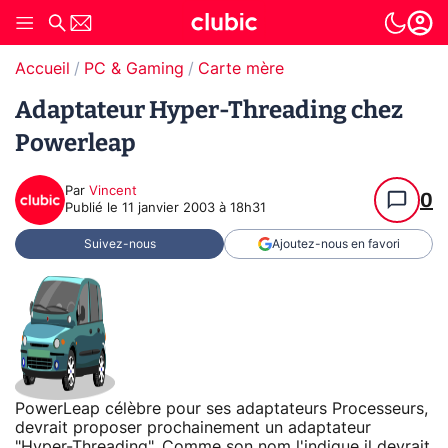
Accueil
PC & Gaming
Carte mère
Adaptateur Hyper-Threading chez
Powerleap
Par
Vincent
0
Publié le
11 janvier 2003 à 18h31
Suivez-nous
Ajoutez-nous en favori
PowerLeap célèbre pour ses adaptateurs Processeurs,
devrait proposer prochainement un adaptateur
"Hyper-Threading". Comme son nom l'indique il devrait