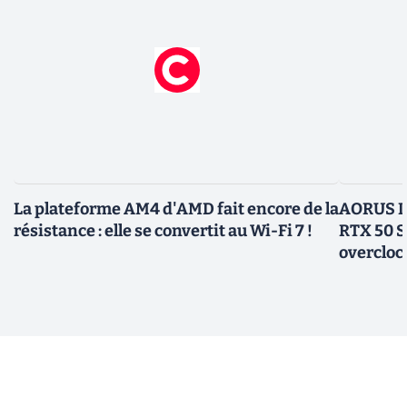
La plateforme AM4 d'AMD fait encore de la
AORUS In
résistance : elle se convertit au Wi-Fi 7 !
RTX 50 S
overcloc