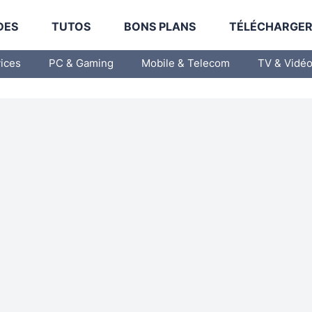
DES
TUTOS
BONS PLANS
TÉLÉCHARGE
vices
PC & Gaming
Mobile & Telecom
TV & Vidé