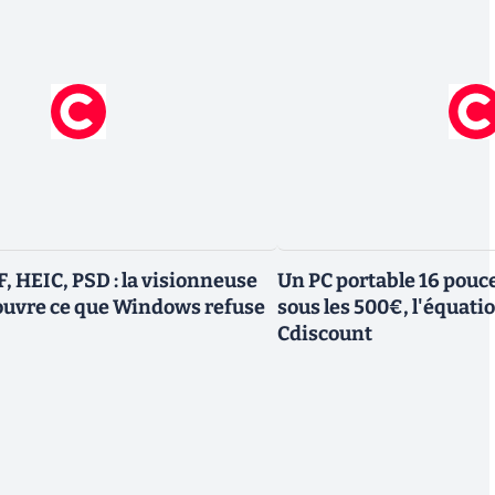
, HEIC, PSD : la visionneuse
Un PC portable 16 pouc
 ouvre ce que Windows refuse
sous les 500€, l'équati
Cdiscount