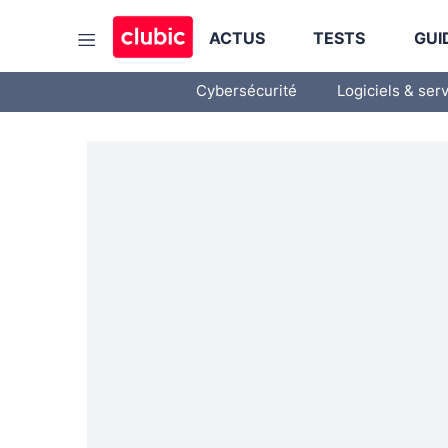
ACTUS
TESTS
GUI
Cybersécurité
Logiciels & ser