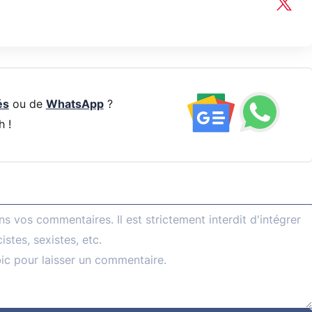
és
ou de
WhatsApp
?
h !