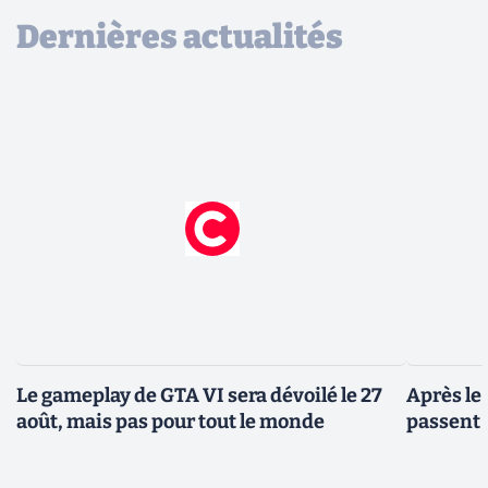
Dernières actualités
Le gameplay de GTA VI sera dévoilé le 27
Après le
août, mais pas pour tout le monde
passent 