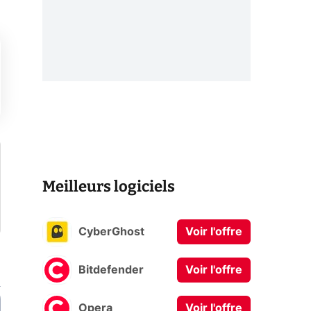
Meilleurs logiciels
CyberGhost
Voir l'offre
Bitdefender
Voir l'offre
Opera
Voir l'offre