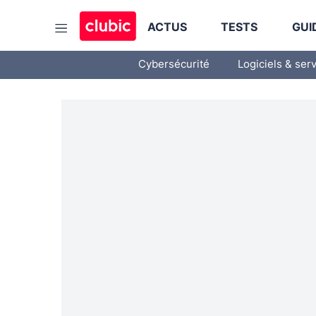
ACTUS
TESTS
GUI
Cybersécurité
Logiciels & ser