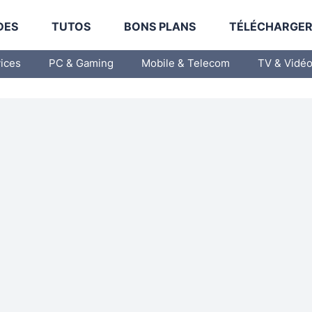
DES
TUTOS
BONS PLANS
TÉLÉCHARGE
vices
PC & Gaming
Mobile & Telecom
TV & Vidé