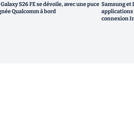
 Galaxy S26 FE se dévoile, avec une puce
Samsung et L
gnée Qualcomm à bord
applications 
connexion In
ewsletter !
En cliquant sur s'inscrire, j’accepte
offres commerciales de Clubic. Co