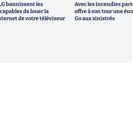
G bannissent les
Avec les incendies part
capables de louer la
offre à son tour une é
ternet de votre téléviseur
Go aux sinistrés
S'inscrire
 de recevoir par email des informations, actualités et
nformément au RGPD, vous pouvez retirer votre