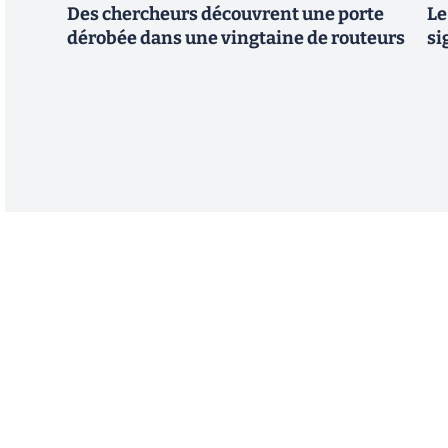
Des chercheurs découvrent une porte
Le
dérobée dans une vingtaine de routeurs
si
Abonnez-vous à notre n