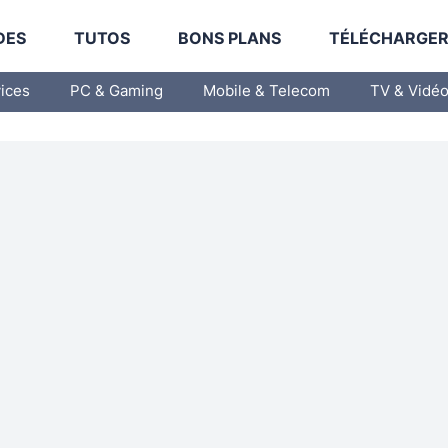
DES
TUTOS
BONS PLANS
TÉLÉCHARGE
vices
PC & Gaming
Mobile & Telecom
TV & Vidé