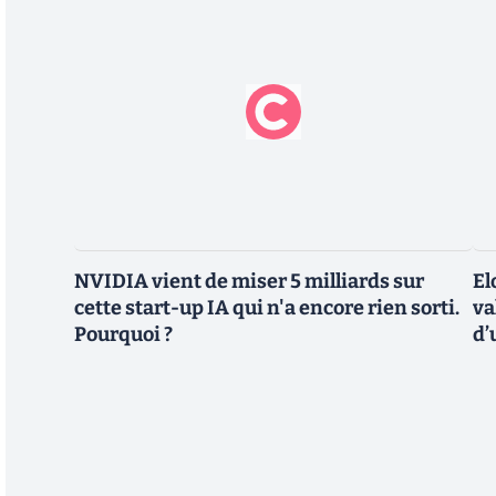
NVIDIA vient de miser 5 milliards sur
El
cette start-up IA qui n'a encore rien sorti.
va
Pourquoi ?
d’