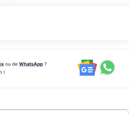
és
ou de
WhatsApp
?
h !