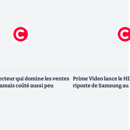
ecteur qui domine les ventes
Prime Video lance le H
amais coûté aussi peu
riposte de Samsung au 