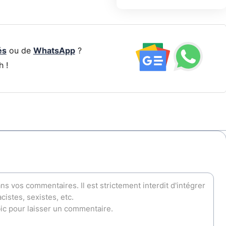
és
ou de
WhatsApp
?
h !