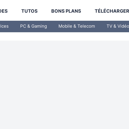
DES
TUTOS
BONS PLANS
TÉLÉCHARGE
vices
PC & Gaming
Mobile & Telecom
TV & Vidé