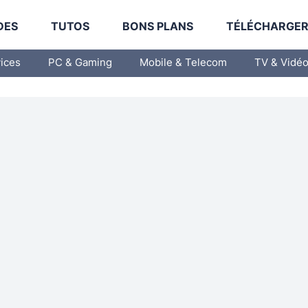
DES
TUTOS
BONS PLANS
TÉLÉCHARGE
vices
PC & Gaming
Mobile & Telecom
TV & Vidé