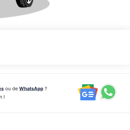
és
ou de
WhatsApp
?
h !