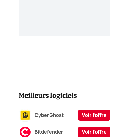
n
Meilleurs logiciels
CyberGhost
Voir l'offre
Bitdefender
Voir l'offre