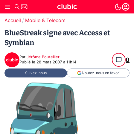
Accueil
Mobile & Telecom
BlueStreak signe avec Access et
Symbian
Par
Jérôme Bouteiller
0
Publié le
28 mars 2007 à 11h14
Suivez-nous
Ajoutez-nous en favori