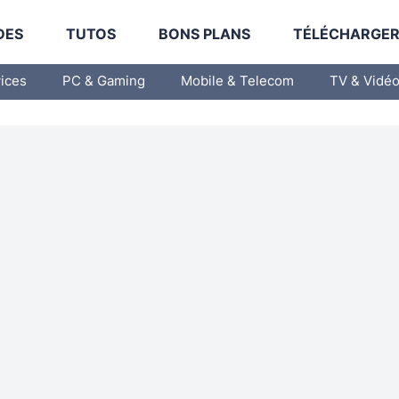
DES
TUTOS
BONS PLANS
TÉLÉCHARGE
vices
PC & Gaming
Mobile & Telecom
TV & Vidé