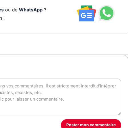
és
ou de
WhatsApp
?
h !
Poster mon commentaire