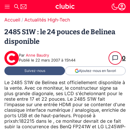
Accueil
Actualités High-Tech
2485 S1W : le 24 pouces de Belinea
disponible
Par
Anne Baudry
0
Publié le
22 mars 2007 à 15h44
Suivez-nous
Ajoutez-nous en favori
Le 2485 S1W de Belinea est officiellement disponible à
la vente. Avec ce moniteur, le constructeur signe sa
plus grande diagonale, ses LCD s'échelonnant pour le
reste entre 17 et 22 pouces. Le 2485 S1W fait
l'impasse sur une entrée HDMI pour se contenter d'une
classique interface numérique / analogique, enrichie de
ports USB et de haut-parleurs. Proposé à
prixsh:182215 dans le , ce moniteur devrait de ce fait
subir la concurrence des BenQ FP241W et LG L245WP-