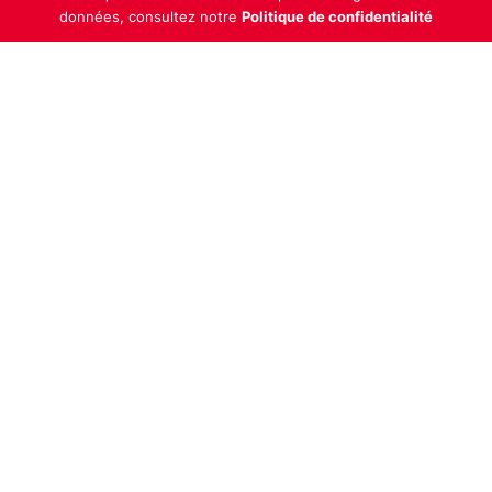
données, consultez notre
Politique de confidentialité
Indépendance, transparence et expertise
Clubic est un média de recommandation de produits
100% indépendant. Chaque jour, nos experts testent et
comparent des produits et services technologiques
pour vous informer et vous aider à consommer
intelligemment.
À propos
Nous contacter
Référencer un logiciel
Marques tech
Événements tech