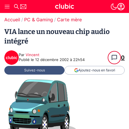
Accueil
PC & Gaming
Carte mère
VIA lance un nouveau chip audio
intégré
Par
Vincent
0
Publié le
12 décembre 2002 à 22h54
Suivez-nous
Ajoutez-nous en favori