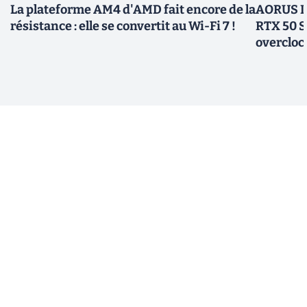
La plateforme AM4 d'AMD fait encore de la
AORUS In
résistance : elle se convertit au Wi-Fi 7 !
RTX 50 S
overcloc