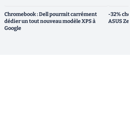
Chromebook : Dell pourrait carrément
-32% che
dédier un tout nouveau modèle XPS à
ASUS Zen
Google