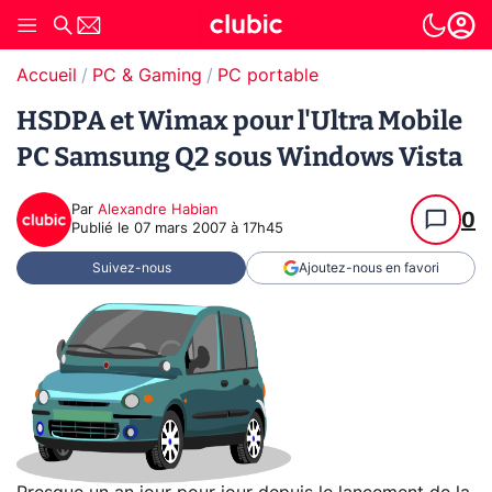
Accueil
PC & Gaming
PC portable
HSDPA et Wimax pour l'Ultra Mobile
PC Samsung Q2 sous Windows Vista
Par
Alexandre Habian
0
Publié le
07 mars 2007 à 17h45
Suivez-nous
Ajoutez-nous en favori