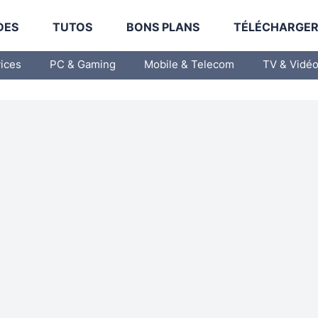
DES
TUTOS
BONS PLANS
TÉLÉCHARGE
vices
PC & Gaming
Mobile & Telecom
TV & Vidé