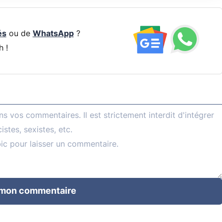
és
ou de
WhatsApp
?
h !
 mon commentaire