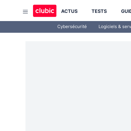
ACTUS
TESTS
GUI
Cybersécurité
Logiciels & ser