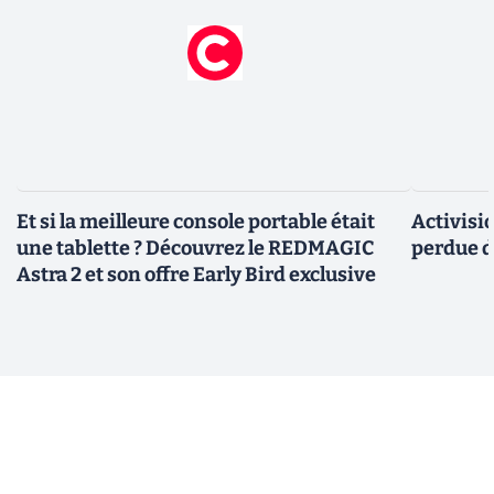
Et si la meilleure console portable était
Activisi
une tablette ? Découvrez le REDMAGIC
perdue d
Astra 2 et son offre Early Bird exclusive