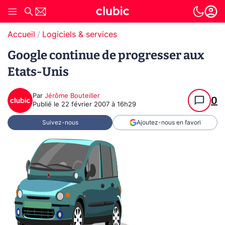
Accueil
Logiciels & services
Google continue de progresser aux
Etats-Unis
Par
Jérôme Bouteiller
0
Publié le
22 février 2007 à 16h29
Suivez-nous
Ajoutez-nous en favori