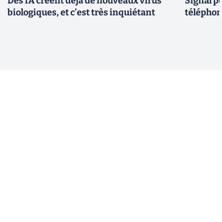
Des IA créent déjà de nouveaux virus
Signal p
biologiques, et c’est très inquiétant
téléphon