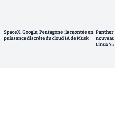
SpaceX, Google, Pentagone : la montée en
Panther L
puissance discrète du cloud IA de Musk
nouveau
Linux 7.