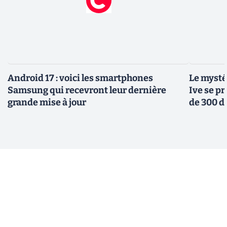
Android 17 : voici les smartphones
Le mysté
Samsung qui recevront leur dernière
Ive se pr
grande mise à jour
de 300 d