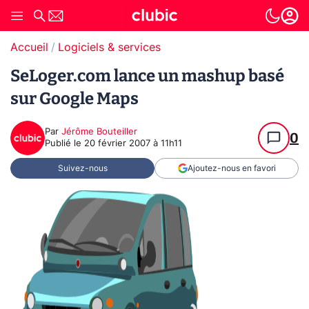
Accueil
Logiciels & services
SeLoger.com lance un mashup basé
sur Google Maps
Par
Jérôme Bouteiller
0
Publié le
20 février 2007 à 11h11
Suivez-nous
Ajoutez-nous en favori