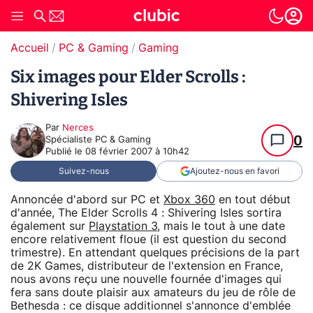
Accueil
PC & Gaming
Gaming
Six images pour Elder Scrolls :
Shivering Isles
Par
Nerces
0
Spécialiste PC & Gaming
Publié le
08 février 2007 à 10h42
Suivez-nous
Ajoutez-nous en favori
Annoncée d'abord sur PC et
Xbox 360
en tout début
d'année, The Elder Scrolls 4 : Shivering Isles sortira
également sur
Playstation 3
, mais le tout à une date
encore relativement floue (il est question du second
trimestre). En attendant quelques précisions de la part
de 2K Games, distributeur de l'extension en France,
nous avons reçu une nouvelle fournée d'images qui
fera sans doute plaisir aux amateurs du jeu de rôle de
Bethesda : ce disque additionnel s'annonce d'emblée