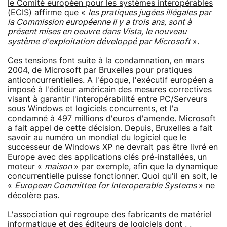
le Comité européen pour les systèmes interopérables
(ECIS) affirme que «
les pratiques jugées illégales par
la Commission européenne il y a trois ans, sont à
présent mises en oeuvre dans Vista, le nouveau
système d'exploitation développé par Microsoft
».
Ces tensions font suite à la condamnation, en mars
2004, de Microsoft par Bruxelles pour pratiques
anticoncurrentielles. A l'époque, l'exécutif européen a
imposé à l'éditeur américain des mesures correctives
visant à garantir l'interopérabilité entre PC/Serveurs
sous Windows et logiciels concurrents, et l'a
condamné à 497 millions d'euros d'amende. Microsoft
a fait appel de cette décision. Depuis, Bruxelles a fait
savoir au numéro un mondial du logiciel que le
successeur de Windows XP ne devrait pas être livré en
Europe avec des applications clés pré-installées, un
moteur «
maison
» par exemple, afin que la dynamique
concurrentielle puisse fonctionner. Quoi qu'il en soit, le
«
European Committee for Interoperable Systems
» ne
décolère pas.
L'association qui regroupe des fabricants de matériel
informatique et des éditeurs de logiciels dont , ,