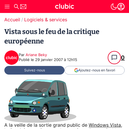
Accueil
Logiciels & services
Vista sous le feu de la critique
européenne
Par
Ariane Beky
0
Publié le
29 janvier 2007 à 12h15
Suivez-nous
Ajoutez-nous en favori
A la veille de la sortie grand public de
Windows Vista
,