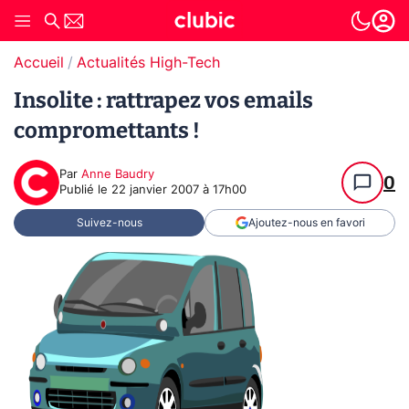
Accueil
Actualités High-Tech
Insolite : rattrapez vos emails
compromettants !
Par
Anne Baudry
0
Publié le
22 janvier 2007 à 17h00
Suivez-nous
Ajoutez-nous en favori