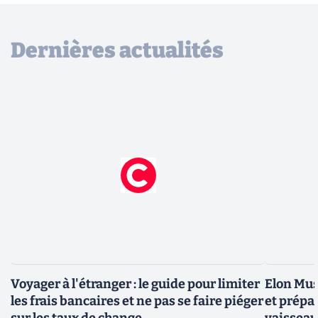
Dernières actualités
Voyager à l'étranger : le guide pour limiter
Elon Mus
les frais bancaires et ne pas se faire piéger
et prépa
sur les taux de change
vaisseau