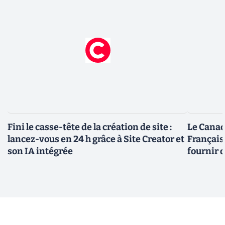
Fini le casse-tête de la création de site :
Le Canad
lancez-vous en 24 h grâce à Site Creator et
Français
son IA intégrée
fournir 