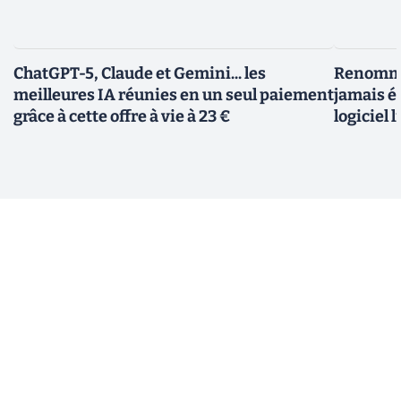
ChatGPT-5, Claude et Gemini... les
Renommer
meilleures IA réunies en un seul paiement
jamais ét
grâce à cette offre à vie à 23 €
logiciel l