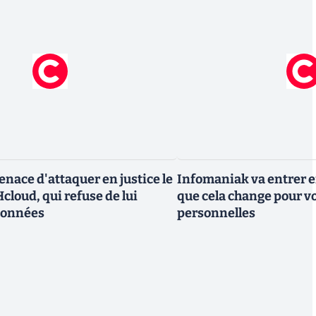
nace d'attaquer en justice le
Infomaniak va entrer en
cloud, qui refuse de lui
que cela change pour v
données
personnelles