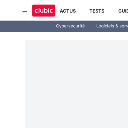
ACTUS
TESTS
GUI
Cybersécurité
Logiciels & ser