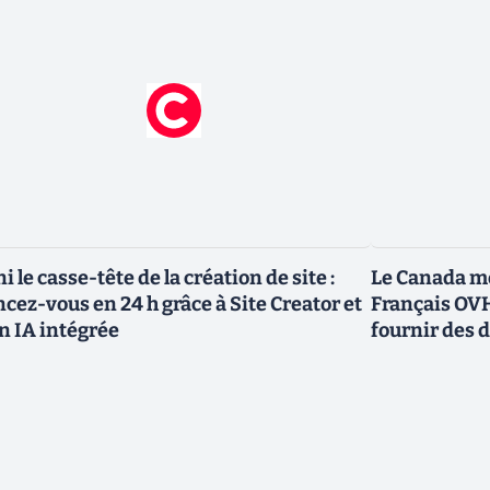
ni le casse-tête de la création de site :
Le Canada me
ncez-vous en 24 h grâce à Site Creator et
Français OVH
n IA intégrée
fournir des 