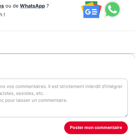
és
ou de
WhatsApp
?
h !
Poster mon commentaire