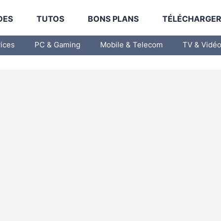
DES
TUTOS
BONS PLANS
TÉLÉCHARGE
vices
PC & Gaming
Mobile & Telecom
TV & Vidé