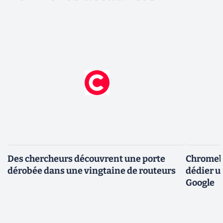
Des chercheurs découvrent une porte
Chromebo
dérobée dans une vingtaine de routeurs
dédier u
Google