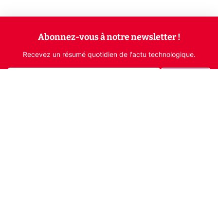
Abonnez-vous à notre newsletter !
Recevez un résumé quotidien de l'actu technologique.
S'inscrire
En cliquant sur s'inscrire, j’accepte de recevoir par email des
informations, actualités et offres commerciales de Clubic.
Conformément au RGPD, vous pouvez retirer votre consentement
à tout moment en cliquant sur le lien de désinscription présent
dans chaque email. Pour en savoir plus sur la gestion de vos
données, consultez notre
Politique de confidentialité
Indépendance, transparence et expertise