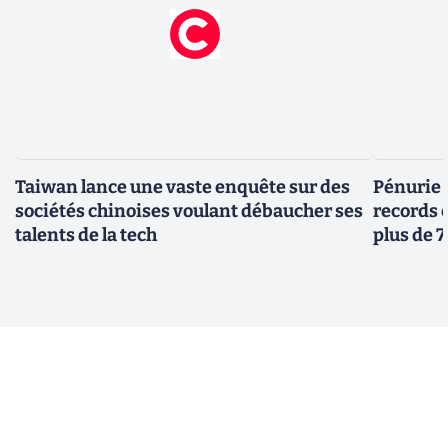
Taiwan lance une vaste enquête sur des
Pénurie 
sociétés chinoises voulant débaucher ses
records 
talents de la tech
plus de 