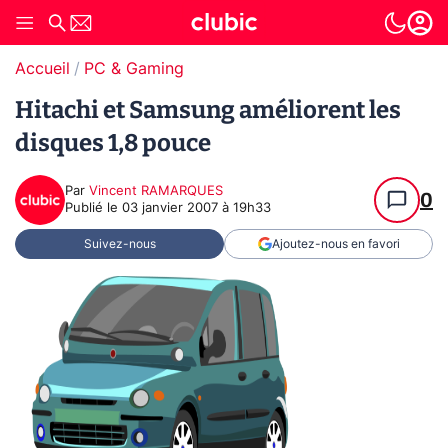
Accueil
PC & Gaming
Hitachi et Samsung améliorent les
disques 1,8 pouce
Par
Vincent RAMARQUES
0
Publié le
03 janvier 2007 à 19h33
Suivez-nous
Ajoutez-nous en favori