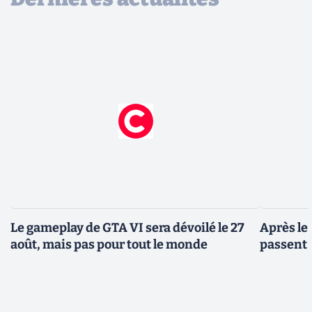
Le gameplay de GTA VI sera dévoilé le 27
Après le
août, mais pas pour tout le monde
passent 