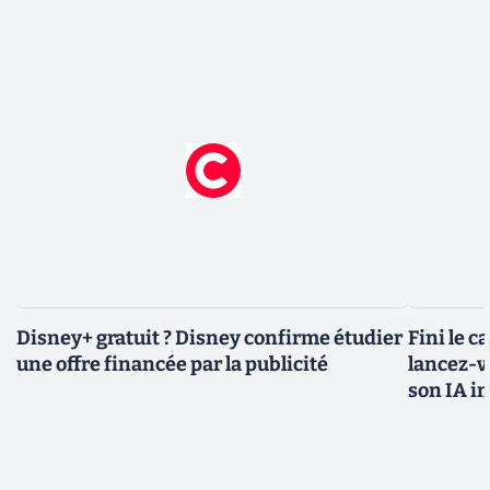
Disney+ gratuit ? Disney confirme étudier
Fini le c
une offre financée par la publicité
lancez-vo
son IA i