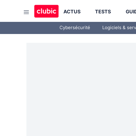
ACTUS
TESTS
GUI
Cybersécurité
Logiciels & ser