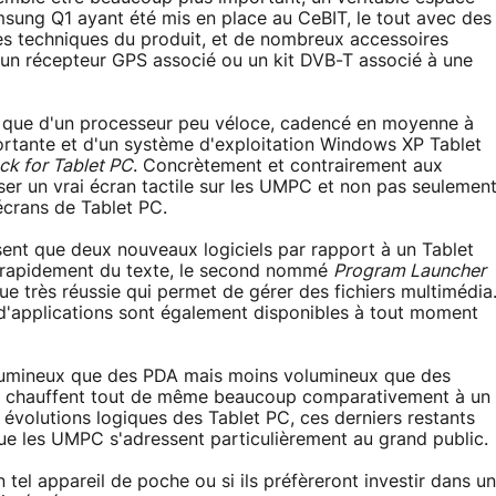
sung Q1 ayant été mis en place au CeBIT, le tout avec des
ques techniques du produit, et de nombreux accessoires
 un récepteur GPS associé ou un kit DVB-T associé à une
 que d'un processeur peu véloce, cadencé en moyenne à
ortante et d'un système d'exploitation Windows XP Tablet
ck for Tablet PC
. Concrètement et contrairement aux
liser un vrai écran tactile sur les UMPC et non pas seulemen
écrans de Tablet PC.
sent que deux nouveaux logiciels par rapport à un Tablet
ir rapidement du texte, le second nommé
Program Launcher
e très réussie qui permet de gérer des fichiers multimédia
s d'applications sont également disponibles à tout moment
volumineux que des PDA mais moins volumineux que des
 et chauffent tout de même beaucoup comparativement à un
évolutions logiques des Tablet PC, ces derniers restants
que les UMPC s'adressent particulièrement au grand public.
 tel appareil de poche ou si ils préfèreront investir dans un