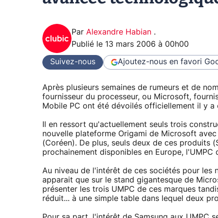
Par
Alexandre Habian
.
Publié le
13 mars 2006 à 00h00
Suivez-nous
Ajoutez-nous en favori
Goo
Après plusieurs semaines de rumeurs et de nombr
fournisseur du processeur, ou Microsoft, fourn
Mobile PC ont été dévoilés officiellement il y 
Il en ressort qu'actuellement seuls trois constr
nouvelle plateforme Origami de Microsoft avec
(Coréen). De plus, seuls deux de ces produits 
prochainement disponibles en Europe, l'UMPC d
Au niveau de l'intérêt de ces sociétés pour les
apparait que sur le stand gigantesque de Micros
présenter les trois UMPC de ces marques tandis
réduit... à une simple table dans lequel deux p
Pour sa part, l'intérêt de Samsung aux UMPC s