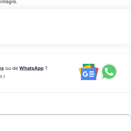
intégré.
és
ou de
WhatsApp
?
h !