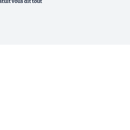
atuit vous dit tout
ewsletter !
En cliquant sur s'inscrire, j’accepte
offres commerciales de Clubic. Co
consentement à tout moment en cliq
ogique.
email. Pour en savoir plus sur la g