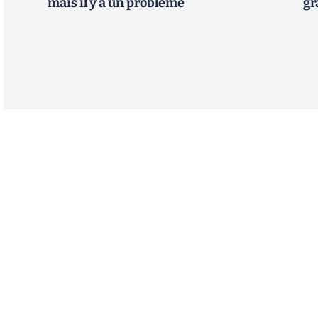
mais il y a un problème
gr
Abonnez-vous à notre n
Recevez un résumé quotidien de l'actu technol