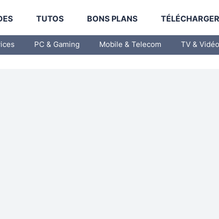
DES
TUTOS
BONS PLANS
TÉLÉCHARGE
vices
PC & Gaming
Mobile & Telecom
TV & Vidé