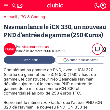
Accueil
PC & Gaming
Navman lance le iCN 330, un nouveau
PND d'entrée de gamme (250 €uros)
Par
Alexandre Habian
0
Publié le
02 mars 2006 à 00h00
Suivez-nous
Ajoutez-nous en favori
Complétant sa gamme de PND, avec le iCN 320
(entrée de gamme) ou le iCN 550 (TMC / haut de
gamme), le constructeur Néo Zélandais
Navman
dévoile aujourd'hui le nouveau PND d'entrée de
gamme de le marque nommé iCN 330 et
commercialisé au prix de 250 €uros TTC.
Reprenant le même
form factor
que l'actuel
PND iCN
320
de Navman, le nouveau PND iCN 330 se