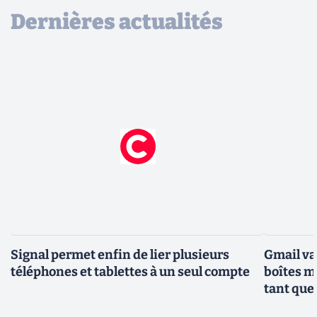
Dernières actualités
Signal permet enfin de lier plusieurs
Gmail va
téléphones et tablettes à un seul compte
boîtes m
tant que