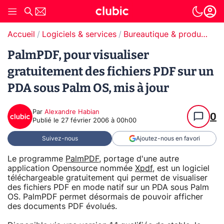
Accueil
Logiciels & services
Bureautique & productivité
PalmPDF, pour visualiser
gratuitement des fichiers PDF sur un
PDA sous Palm OS, mis à jour
Par
Alexandre Habian
0
Publié le
27 février 2006 à 00h00
Suivez-nous
Ajoutez-nous en favori
Le programme
PalmPDF
, portage d'une autre
application Opensource nommée
Xpdf
, est un logiciel
téléchargeable gratuitement qui permet de visualiser
des fichiers PDF en mode natif sur un PDA sous Palm
OS. PalmPDF permet désormais de pouvoir afficher
des documents PDF évolués.