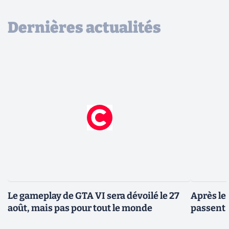
Dernières actualités
Le gameplay de GTA VI sera dévoilé le 27
Après le
août, mais pas pour tout le monde
passent 