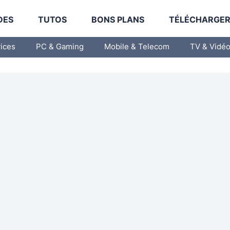
DES
TUTOS
BONS PLANS
TÉLÉCHARGE
vices
PC & Gaming
Mobile & Telecom
TV & Vidé