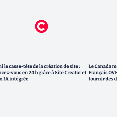
ni le casse-tête de la création de site :
Le Canada me
ncez-vous en 24 h grâce à Site Creator et
Français OVH
n IA intégrée
fournir des 