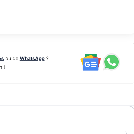
és
ou de
WhatsApp
?
h !