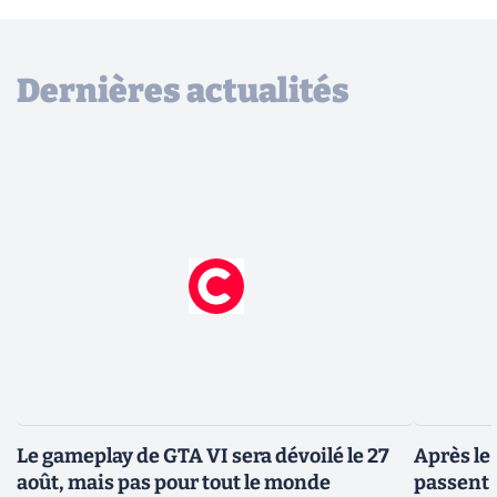
Dernières actualités
Le gameplay de GTA VI sera dévoilé le 27
Après le
août, mais pas pour tout le monde
passent 