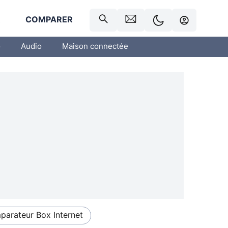
R
COMPARER
o
Audio
Maison connectée
arateur Box Internet