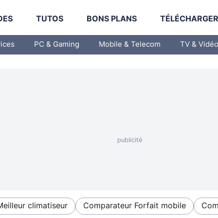
DES
TUTOS
BONS PLANS
TÉLÉCHARGE
vices
PC & Gaming
Mobile & Telecom
TV & Vidé
Meilleur climatiseur
Comparateur Forfait mobile
Comp