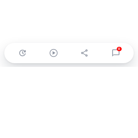
0
Abonnez-vous à notre newsletter !
Recevez un résumé quotidien de l'actu technologique.
S'inscrire
En cliquant sur s'inscrire, j’accepte de recevoir par email des
informations, actualités et offres commerciales de Clubic.