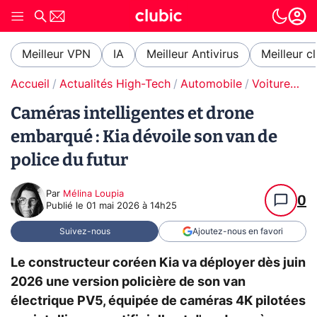
Meilleur VPN
IA
Meilleur Antivirus
Meilleur c
Accueil
Actualités High-Tech
Automobile
Voitures électriques
Caméras intelligentes et drone
embarqué : Kia dévoile son van de
police du futur
Par
Mélina Loupia
0
Publié le
01 mai 2026 à 14h25
Suivez-nous
Ajoutez-nous en favori
Le constructeur coréen Kia va déployer dès juin
2026 une version policière de son van
électrique PV5, équipée de caméras 4K pilotées