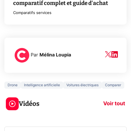
comparatif complet et guide d'achat
Comparatifs services
Par
Mélina Loupia
Drone
Intelligence artificielle
Voitures électriques
Comparer
3 écrans en 1 pour
5 générations
319€ ? Voici L'AOC
jeux dans la
Vidéos
CQ32G4ZA !
prochaine Xbo
Voir tout