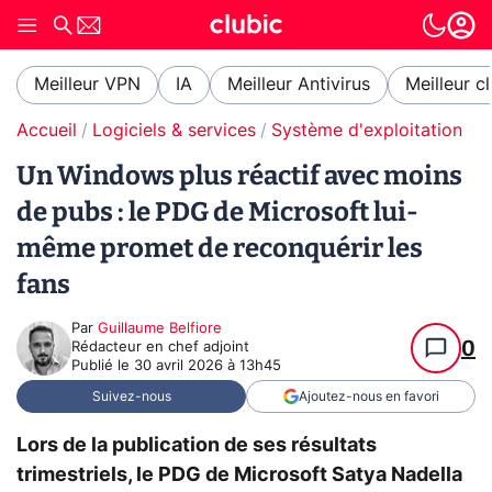
Meilleur VPN
IA
Meilleur Antivirus
Meilleur c
Accueil
Logiciels & services
Système d'exploitation (O
Un Windows plus réactif avec moins
de pubs : le PDG de Microsoft lui-
même promet de reconquérir les
fans
Par
Guillaume Belfiore
0
Rédacteur en chef adjoint
Publié le
30 avril 2026 à 13h45
Suivez-nous
Ajoutez-nous en favori
Lors de la publication de ses résultats
trimestriels, le PDG de Microsoft Satya Nadella