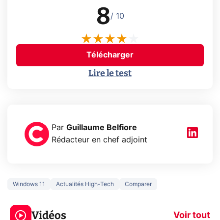
8
/ 10
Télécharger
Lire le test
Par
Guillaume Belfiore
Rédacteur en chef adjoint
Windows 11
Actualités High-Tech
Comparer
3 écrans en 1 pour
5 générations
319€ ? Voici L'AOC
jeux dans la
Vidéos
CQ32G4ZA !
prochaine Xbo
Voir tout