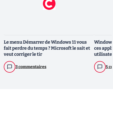
Le menu Démarrer de Windows 11 vous
Windows 
fait perdre du temps ? Microsoft le sait et
ces appl
veut corriger le tir
utilisate
3 commentaires
5 c