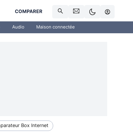
R
COMPARER
o
Audio
Maison connectée
arateur Box Internet