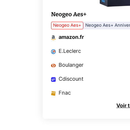
Neogeo Aes+
Neogeo Aes+
Neogeo Aes+ Anniver
amazon.fr
E.Leclerc
Boulanger
Cdiscount
Fnac
Voir 