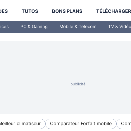
DES
TUTOS
BONS PLANS
TÉLÉCHARGE
vices
PC & Gaming
Mobile & Telecom
TV & Vidé
Meilleur climatiseur
Comparateur Forfait mobile
Comp