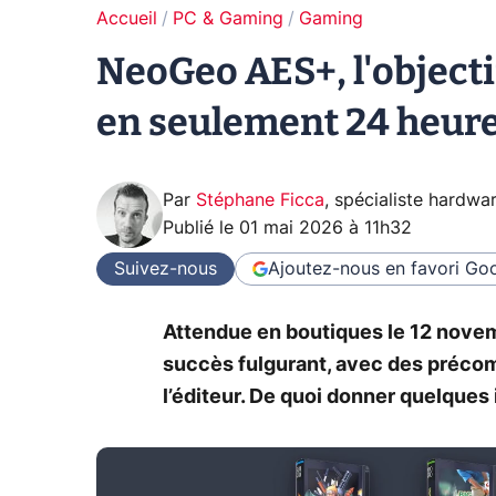
Accueil
PC & Gaming
Gaming
NeoGeo AES+, l'objectif
en seulement 24 heure
Par
Stéphane Ficca
,
spécialiste hardwa
Publié le
01 mai 2026 à 11h32
Suivez-nous
Ajoutez-nous en favori
Goo
Attendue en boutiques le 12 nove
succès fulgurant, avec des précom
l’éditeur. De quoi donner quelques