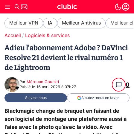
Meilleur VPN
IA
Meilleur Antivirus
Meilleur c
Accueil
Logiciels & services
Adieu l'abonnement Adobe ? DaVinci
Resolve 21 devient le rival numéro 1
de Lightroom
Par
Mérouan Goumiri
0
Publié le
16 avril 2026 à 07h27
Suivez-nous
Ajoutez-nous en favori
Blackmagic change de braquet en faisant de
son logiciel de montage une plateforme aussi à
l’aise avec la photo qu’avec la vidéo. Avec