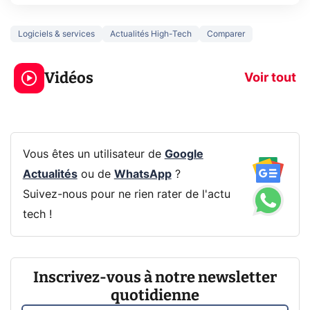
Logiciels & services
Actualités High-Tech
Comparer
3 écrans en 1 pour
5 générations
319€ ? Voici L'AOC
jeux dans la
Vidéos
CQ32G4ZA !
prochaine Xbo
Voir tout
Vous êtes un utilisateur de
Google
Actualités
ou de
WhatsApp
?
Suivez-nous pour ne rien rater de l'actu
tech !
Inscrivez-vous à notre newsletter
quotidienne