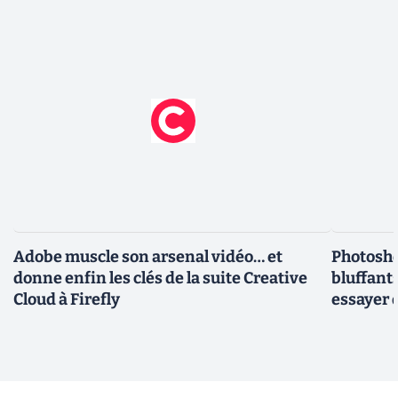
Adobe muscle son arsenal vidéo… et
Photosho
donne enfin les clés de la suite Creative
bluffant
Cloud à Firefly
essayer 