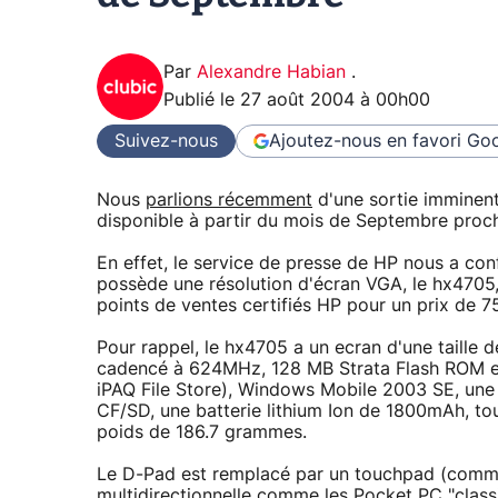
Par
Alexandre Habian
.
Publié le
27 août 2004 à 00h00
Suivez-nous
Ajoutez-nous en favori
Goo
Nous
parlions récemment
d'une sortie imminent
disponible à partir du mois de Septembre proch
En effet, le service de presse de HP nous a con
possède une résolution d'écran VGA, le hx4705
points de ventes certifiés HP pour un prix de 
Pour rappel, le hx4705 a un ecran d'une taille
cadencé à 624MHz, 128 MB Strata Flash ROM et 
iPAQ File Store), Windows Mobile 2003 SE, une 
CF/SD, une batterie lithium Ion de 1800mAh, to
poids de 186.7 grammes.
Le D-Pad est remplacé par un touchpad (comme 
multidirectionnelle comme les Pocket PC "class