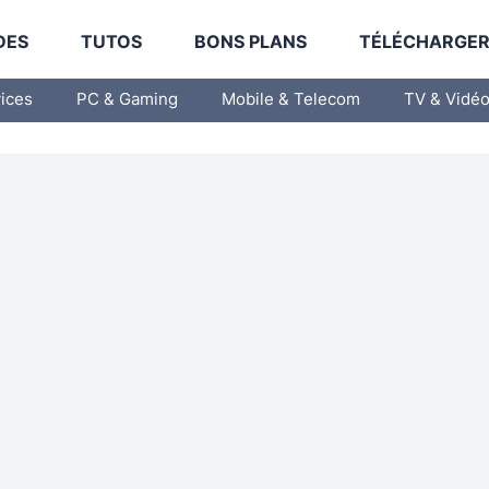
DES
TUTOS
BONS PLANS
TÉLÉCHARGE
vices
PC & Gaming
Mobile & Telecom
TV & Vidé