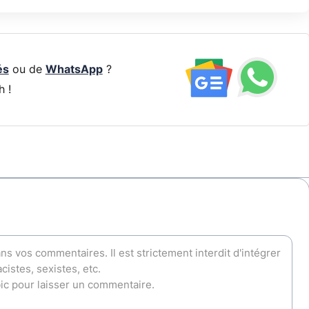
és
ou de
WhatsApp
?
h !