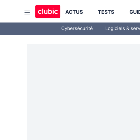
ACTUS
TESTS
GUI
Cybersécurité
Logiciels & ser