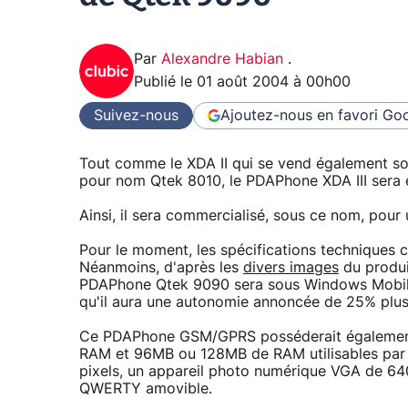
Par
Alexandre Habian
.
Publié le
01 août 2004 à 00h00
Suivez-nous
Ajoutez-nous en favori
Goo
Tout comme le XDA II qui se vend également 
pour nom Qtek 8010, le PDAPhone XDA III sera
Ainsi, il sera commercialisé, sous ce nom, pour
Pour le moment, les spécifications techniques
Néanmoins, d'après les
divers images
du produit
PDAPhone Qtek 9090 sera sous Windows Mobile 2
qu'il aura une autonomie annoncée de 25% plus
Ce PDAPhone GSM/GPRS posséderait égalemen
RAM et 96MB ou 128MB de RAM utilisables par l
pixels, un appareil photo numérique VGA de 640
QWERTY amovible.