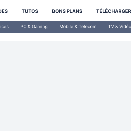
DES
TUTOS
BONS PLANS
TÉLÉCHARGE
vices
PC & Gaming
Mobile & Telecom
TV & Vidé